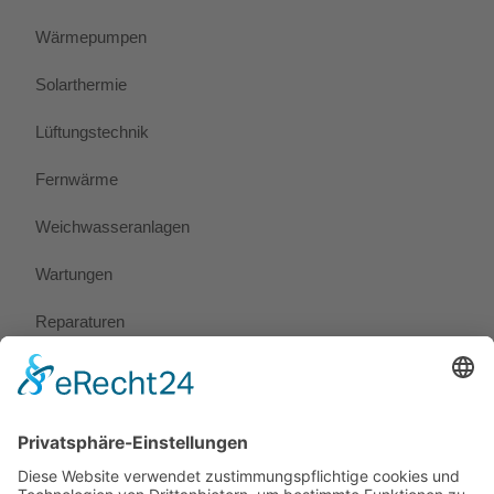
Wärmepumpen
Solarthermie
Lüftungstechnik
Fernwärme
Weichwasseranlagen
Wartungen
Reparaturen
Notdienst
Preise