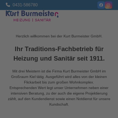
Skip
0431-586780
Facebook
Insta
to
content
Open
Close
mobile
mobile
menu
menu
Herzlich willkommen bei der Kurt Burmeister GmbH.
Ihr Traditions-Fachbetrieb für
Heizung und Sanitär seit 1911.
Mit drei Meistern ist die Firma Kurt Burmeister GmbH im
Großraum Kiel tätig. Ausgeführt wird alles von der kleinen
Flickarbeit bis zum großen Wohnkomplex.
Entsprechenden Wert legt unser Unternehmen neben einer
intensiven Beratung, zu der auch die eigene Projektierung
zählt, auf den Kundendienst sowie einen Notdienst für unsere
Kundschaft.