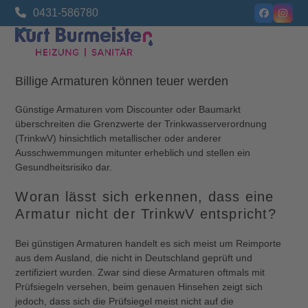
Skip
0431-586780
Facebook
Insta
to
content
Open
Close
mobile
mobile
Billige Armaturen können teuer werden
menu
menu
Günstige Armaturen vom Discounter oder Baumarkt
überschreiten die Grenzwerte der Trinkwasserverordnung
(TrinkwV) hinsichtlich metallischer oder anderer
Ausschwemmungen mitunter erheblich und stellen ein
Gesundheitsrisiko dar.
Woran lässt sich erkennen, dass eine
Armatur nicht der TrinkwV entspricht?
Bei günstigen Armaturen handelt es sich meist um Reimporte
aus dem Ausland, die nicht in Deutschland geprüft und
zertifiziert wurden. Zwar sind diese Armaturen oftmals mit
Prüfsiegeln versehen, beim genauen Hinsehen zeigt sich
jedoch, dass sich die Prüfsiegel meist nicht auf die