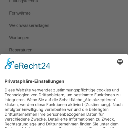
Lüftungstechnik
Fernwärme
Weichwasseranlagen
Wartungen
Reparaturen
Notdienst
Preise
Rechtliches
Impressum