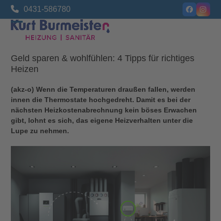
Skip
0431-586780
Facebook
Insta
to
content
Open
Close
mobile
mobile
Geld sparen & wohlfühlen: 4 Tipps für richtiges
menu
menu
Heizen
(akz-o) Wenn die Temperaturen draußen fallen, werden
innen die Thermostate hochgedreht. Damit es bei der
nächsten Heizkostenabrechnung kein böses Erwachen
gibt, lohnt es sich, das eigene Heizverhalten unter die
Lupe zu nehmen.