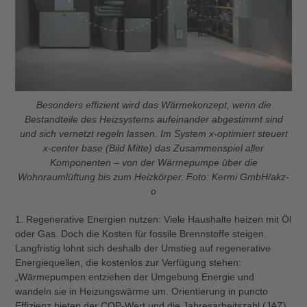
Besonders effizient wird das Wärmekonzept, wenn die
Bestandteile des Heizsystems aufeinander abgestimmt sind
und sich vernetzt regeln lassen. Im System x-optimiert steuert
x-center base (Bild Mitte) das Zusammenspiel aller
Komponenten – von der Wärmepumpe über die
Wohnraumlüftung bis zum Heizkörper. Foto: Kermi GmbH/akz-
o
1. Regenerative Energien nutzen: Viele Haushalte heizen mit Öl
oder Gas. Doch die Kosten für fossile Brennstoffe steigen.
Langfristig lohnt sich deshalb der Umstieg auf regenerative
Energiequellen, die kostenlos zur Verfügung stehen:
„Wärmepumpen entziehen der Umgebung Energie und
wandeln sie in Heizungswärme um. Orientierung in puncto
Effizienz bieten der COP-Wert und die Jahresarbeitszahl (JAZ).