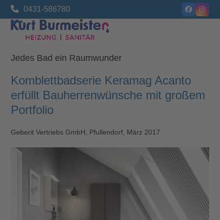
Skip
0431-586780
Facebook
Insta
to
content
Open
Close
mobile
mobile
Jedes Bad ein Raumwunder
menu
menu
Komblettbadserie Keramag Acanto
erfüllt Bauherrenwünsche mit großem
Portfolio
Geberit Vertriebs GmbH, Pfullendorf, März 2017