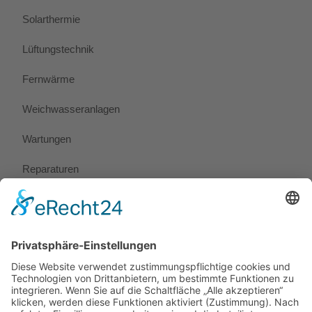
Solarthermie
Lüftungstechnik
Fernwärme
Weichwasseranlagen
Wartungen
Reparaturen
Notdienst
Preise
Rechtliches