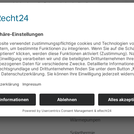
ns wichtig, dass die Seite optimiert ist für die
Smartphones.
und inspirierenden Beiträgen haben wir
Leistungen
rnehmen
Leistungsübersicht
haften und Partner
Barrierefreie Bäder
gebote
Badgestaltung
n
Heizung
Wärmepumpen
Solarthermie