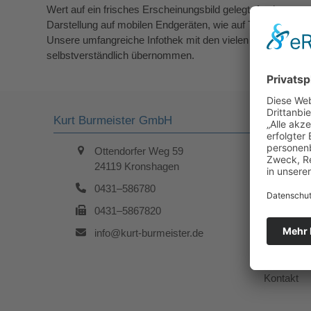
Wert auf ein frisches Erscheinungsbild gelegt. Auch war es u
Darstellung auf mobilen Endgeräten, wie auf Tablets und 
Unsere umfangreiche Infothek mit den vielen informativen 
selbstverständlich übernommen.
Kurt Burmeister GmbH
Über uns
Ottendorfer Weg 59
Das Unte
24119 Kronshagen
0431–586780
Mitgliedsc
0431–5867820
Stellenan
info@kurt-burmeister.de
Referenze
Kontakt