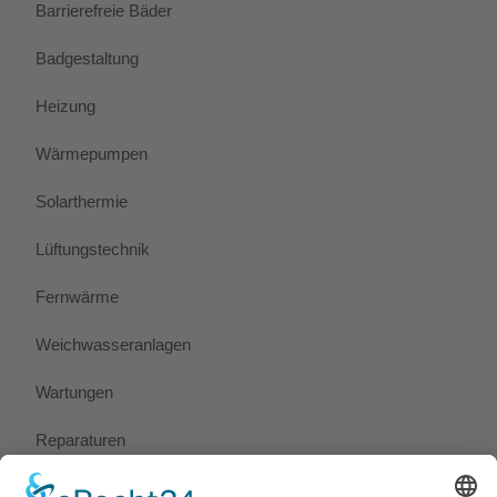
Barrierefreie Bäder
Badgestaltung
Heizung
Wärmepumpen
Solarthermie
Lüftungstechnik
Fernwärme
Weichwasseranlagen
Wartungen
Reparaturen
Notdienst