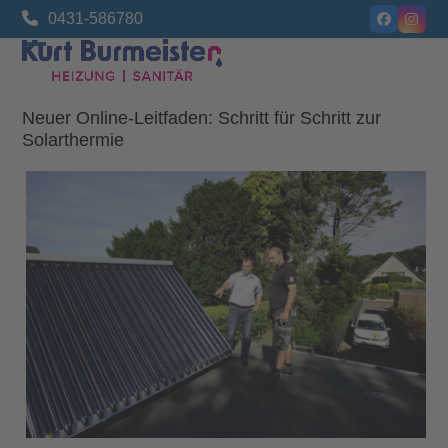
Skip
0431-586780
Facebook
Insta
to
content
Open
Close
mobile
mobile
Neuer Online-Leitfaden: Schritt für Schritt zur
menu
menu
Solarthermie