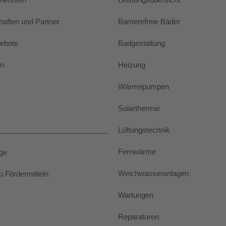
haften und Partner
Barrierefreie Bäder
gebote
Badgestaltung
n
Heizung
Wärmepumpen
Solarthermie
Lüftungstechnik
Fernwärme
äge
Weichwasseranlagen
u Fördermitteln
Wartungen
Reparaturen