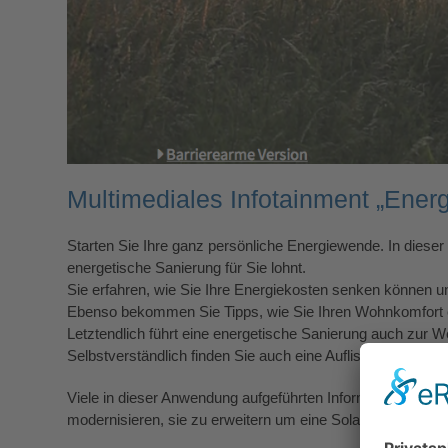
Multimediales Infotainment „Ene
Starten Sie Ihre ganz persönliche Energiewende. In diese
energetische Sanierung für Sie lohnt.
Sie erfahren, wie Sie Ihre Energiekosten senken können u
Ebenso bekommen Sie Tipps, wie Sie Ihren Wohnkomfort e
Letztendlich führt eine energetische Sanierung auch zur Wer
Selbstverständlich finden Sie auch eine Auflistung der ak
Viele in dieser Anwendung aufgeführten Informationen brin
modernisieren, sie zu erweitern um eine Solaranlage zur