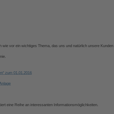
Infothek
Stellenangebote
Kontakt
ch wie vor ein wichtiges Thema, das uns und natürlich unsere Kunden 
nie.
en“ zum 01.01.2016
 Anlage
ert eine Reihe an interessanten Informationsmöglichkeiten.