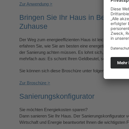
Zur Anwendung >
Bringen Sie Ihr Haus in Bestform 
Zuhause
Der Weg zum energieeffizienten Haus ist leichter als geda
erfahren Sie, wie Sie am besten eine energetische Sanie
der Sanierung achten müssen. Es lohnt sich, denn ein ener
mehrfach aus: Es schont Ihren Geldbeutel, schützt die Umw
Sie können sich diese Broschüre unter folgendem link heru
Zur Broschüre >
Sanierungskonfigurator
Sie möchten Energiekosten sparen?
Dann sanieren Sie Ihr Haus. Der Sanierungskonfigurator
Wirtschaft und Energie beantwortet Ihnen die wichtigsten 