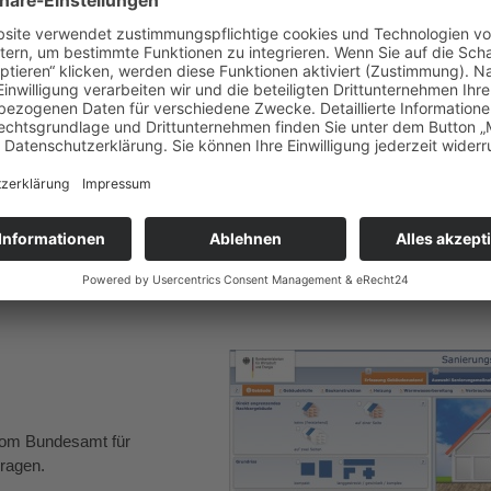
– Wegweiser für ein energieeffizientes
cht: In dieser Broschüre des Bundesministeriums für Wirtschaft und 
rung angehen, welche Förderprogramme Sie nutzen können und worauf
getisch saniertes Haus mit einer hoch-effizienten Heizung zahlt sich 
elt und trägt dazu bei, dass die Energiewende ein Erfolg wird.
nterladen oder bestellen:
 vom Bundesamt für
Fragen.