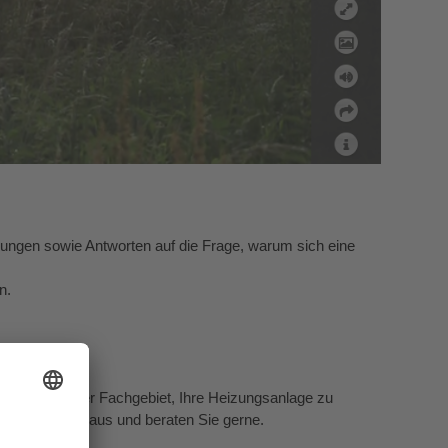
gungen sowie Antworten auf die Frage, warum sich eine
n.
nn es ist unser Fachgebiet, Ihre Heizungsanlage zu
 uns bestens aus und beraten Sie gerne.