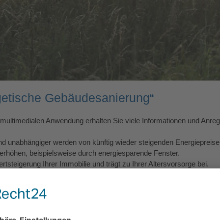
rgetische Gebäudesanierung“
r multimedialen Anwendung erhalten Sie viele Informationen und Anre
nd unabhängiger werden von künftig wieder steigenden Energiepreise
rhöhen, beispielsweise durch energiesparende Fenster.
tsteigerung Ihrer Immobilie und trägt zu Ihrer Altersvorsorge bei.
tuellen Fördermöglichkeiten mit Angaben zur Höhe der Förderungen.
gt Ihnen das Team von Kurt Burmeister natürlich auch gern näher: De
 Warmwasserbereitung und Heizungsunterstützung. Hiermit kennen wir