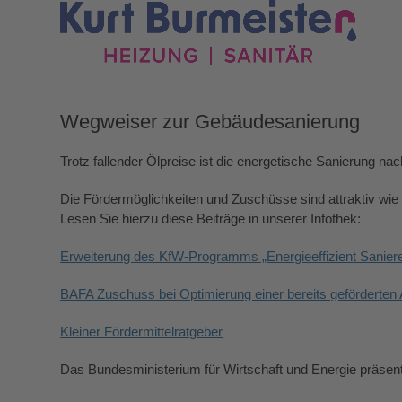
Skip
to
content
Startseite
Über uns
Unsere Leistungen
Wegweiser zur Gebäudesanierung
Trotz fallender Ölpreise ist die energetische Sanierung na
Die Fördermöglichkeiten und Zuschüsse sind attraktiv wie 
Lesen Sie hierzu diese Beiträge in unserer Infothek:
Erweiterung des KfW-Programms „Energieeffizient Sanier
BAFA Zuschuss bei Optimierung einer bereits geförderten
Kleiner Fördermittelratgeber
Das Bundesministerium für Wirtschaft und Energie präsenti