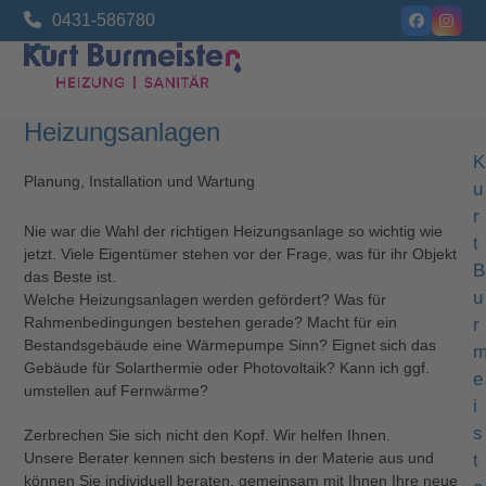
Skip
0431-586780
Facebook
Insta
to
content
Open
Close
mobile
mobile
Heizungsanlagen
menu
menu
K
Planung, Installation und Wartung
u
r
Nie war die Wahl der richtigen Heizungsanlage so wichtig wie
t
jetzt. Viele Eigentümer stehen vor der Frage, was für ihr Objekt
B
das Beste ist.
u
Welche Heizungsanlagen werden gefördert? Was für
Rahmenbedingungen bestehen gerade? Macht für ein
r
Bestandsgebäude eine Wärmepumpe Sinn? Eignet sich das
Gebäude für Solarthermie oder Photovoltaik? Kann ich ggf.
e
umstellen auf Fernwärme?
i
s
Zerbrechen Sie sich nicht den Kopf. Wir helfen Ihnen.
Unsere Berater kennen sich bestens in der Materie aus und
t
können Sie individuell beraten, gemeinsam mit Ihnen Ihre neue