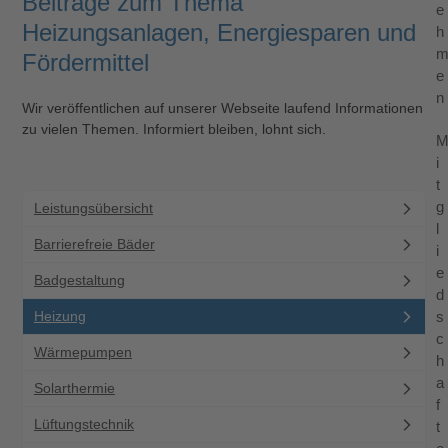
Beiträge zum Thema
e
Heizungsanlagen, Energiesparen und
h
Fördermittel
e
n
Wir veröffentlichen auf unserer Webseite laufend Informationen
zu vielen Themen. Informiert bleiben, lohnt sich.
i
t
g
Leistungsübersicht
l
Barrierefreie Bäder
i
e
Badgestaltung
d
Heizung
s
c
Wärmepumpen
h
a
Solarthermie
f
Lüftungstechnik
t